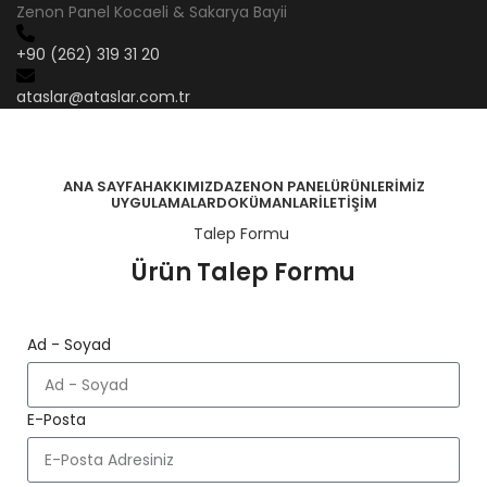
Zenon Panel Kocaeli & Sakarya Bayii
+90 (262) 319 31 20
ataslar@ataslar.com.tr
ANA SAYFA
HAKKIMIZDA
ZENON PANEL
ÜRÜNLERIMIZ
UYGULAMALAR
DOKÜMANLAR
İLETIŞIM
Talep Formu
Ürün Talep Formu
Ad - Soyad
E-Posta