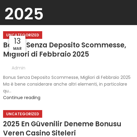
2025
UNCATEGORIZED
13
13
13
Bonus Senza Deposito Scommesse,
MAR
MAR
MAR
Migliori di Febbraio 2025
Admin
Bonus Senza Deposito Scommesse, Migliori di Febbraio 2025
Ma è bene considerare anche altri elementi, in particolare
qu...
Continue reading
UNCATEGORIZED
2025 En Güvenilir Deneme Bonusu
Veren Casino Siteleri