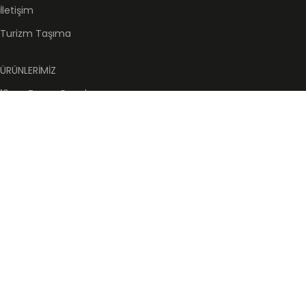
İletişim
Turizm Taşıma
ÜRÜNLERİMİZ
10cm Zenon Panel
13cm Zenon Panel
Montaj Bağlantı Aparatları
Zenon Panel
DOKÜMANLAR
Katalog
Montaj Kılavuzu
Yükleme ve İndirme Kılavuzu
ISO 9001