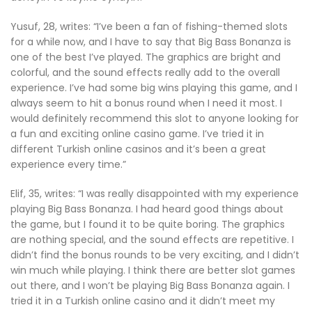
Yusuf, 28, writes: “I’ve been a fan of fishing-themed slots
for a while now, and I have to say that Big Bass Bonanza is
one of the best I’ve played. The graphics are bright and
colorful, and the sound effects really add to the overall
experience. I’ve had some big wins playing this game, and I
always seem to hit a bonus round when I need it most. I
would definitely recommend this slot to anyone looking for
a fun and exciting online casino game. I’ve tried it in
different Turkish online casinos and it’s been a great
experience every time.”
Elif, 35, writes: “I was really disappointed with my experience
playing Big Bass Bonanza. I had heard good things about
the game, but I found it to be quite boring. The graphics
are nothing special, and the sound effects are repetitive. I
didn’t find the bonus rounds to be very exciting, and I didn’t
win much while playing. I think there are better slot games
out there, and I won’t be playing Big Bass Bonanza again. I
tried it in a Turkish online casino and it didn’t meet my