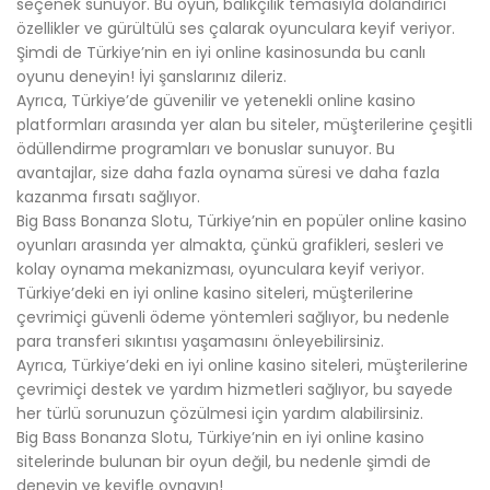
seçenek sunuyor. Bu oyun, balıkçılık temasıyla dolandırıcı
özellikler ve gürültülü ses çalarak oyunculara keyif veriyor.
Şimdi de Türkiye’nin en iyi online kasinosunda bu canlı
oyunu deneyin! İyi şanslarınız dileriz.
Ayrıca, Türkiye’de güvenilir ve yetenekli online kasino
platformları arasında yer alan bu siteler, müşterilerine çeşitli
ödüllendirme programları ve bonuslar sunuyor. Bu
avantajlar, size daha fazla oynama süresi ve daha fazla
kazanma fırsatı sağlıyor.
Big Bass Bonanza Slotu, Türkiye’nin en popüler online kasino
oyunları arasında yer almakta, çünkü grafikleri, sesleri ve
kolay oynama mekanizması, oyunculara keyif veriyor.
Türkiye’deki en iyi online kasino siteleri, müşterilerine
çevrimiçi güvenli ödeme yöntemleri sağlıyor, bu nedenle
para transferi sıkıntısı yaşamasını önleyebilirsiniz.
Ayrıca, Türkiye’deki en iyi online kasino siteleri, müşterilerine
çevrimiçi destek ve yardım hizmetleri sağlıyor, bu sayede
her türlü sorunuzun çözülmesi için yardım alabilirsiniz.
Big Bass Bonanza Slotu, Türkiye’nin en iyi online kasino
sitelerinde bulunan bir oyun değil, bu nedenle şimdi de
deneyin ve keyifle oynayın!