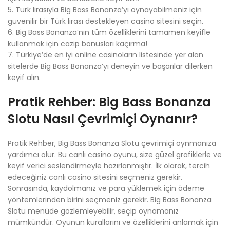
5. Türk lirasıyla Big Bass Bonanza’yı oynayabilmeniz için
güvenilir bir Türk lirası destekleyen casino sitesini seçin.
6. Big Bass Bonanza’nın tüm özelliklerini tamamen keyifle
kullanmak için cazip bonusları kaçırma!
7. Türkiye’de en iyi online casinoların listesinde yer alan
sitelerde Big Bass Bonanza’yı deneyin ve başarılar dilerken
keyif alın.
Pratik Rehber: Big Bass Bonanza
Slotu Nasıl Çevrimiçi Oynanır?
Pratik Rehber, Big Bass Bonanza Slotu çevrimiçi oynmanıza
yardımcı olur. Bu canlı casino oyunu, size güzel grafiklerle ve
keyif verici seslendirmeyle hazırlanmıştır. İlk olarak, tercih
edeceğiniz canlı casino sitesini seçmeniz gerekir.
Sonrasında, kaydolmanız ve para yüklemek için ödeme
yöntemlerinden birini seçmeniz gerekir. Big Bass Bonanza
Slotu menüde gözlemleyebilir, seçip oynamanız
mümkündür. Oyunun kurallarını ve özelliklerini anlamak için