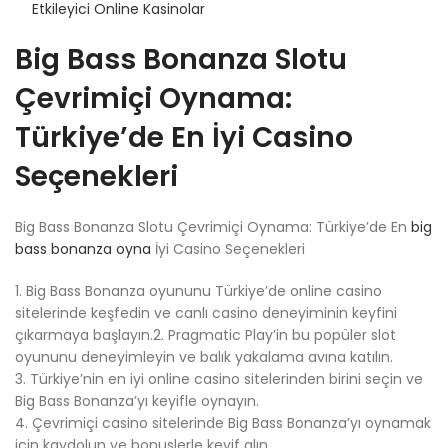
Etkileyici Online Kasinolar
Big Bass Bonanza Slotu
Çevrimiçi Oynama:
Türkiye’de En İyi Casino
Seçenekleri
Big Bass Bonanza Slotu Çevrimiçi Oynama: Türkiye’de En
big
bass bonanza oyna
İyi Casino Seçenekleri
1. Big Bass Bonanza oyununu Türkiye’de online casino
sitelerinde keşfedin ve canlı casino deneyiminin keyfini
çıkarmaya başlayın.2. Pragmatic Play’in bu popüler slot
oyununu deneyimleyin ve balık yakalama avına katılın.
3. Türkiye’nin en iyi online casino sitelerinden birini seçin ve
Big Bass Bonanza’yı keyifle oynayın.
4. Çevrimiçi casino sitelerinde Big Bass Bonanza’yı oynamak
için kaydolun ve bonuslerle keyif alın.