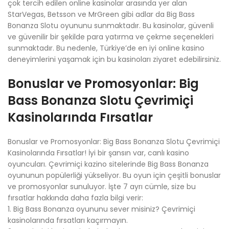
çok tercih edilen online kasinolar arasında yer alan
StarVegas, Betsson ve MrGreen gibi adlar da Big Bass
Bonanza Slotu oyununu sunmaktadır. Bu kasinolar, güvenli
ve güvenilir bir şekilde para yatırma ve çekme seçenekleri
sunmaktadır. Bu nedenle, Türkiye’de en iyi online kasino
deneyimlerini yaşamak için bu kasinoları ziyaret edebilirsiniz.
Bonuslar ve Promosyonlar: Big
Bass Bonanza Slotu Çevrimiçi
Kasinolarında Fırsatlar
Bonuslar ve Promosyonlar: Big Bass Bonanza Slotu Çevrimiçi
Kasinolarında Fırsatlar! İyi bir şansın var, canlı kasino
oyuncuları. Çevrimiçi kazino sitelerinde Big Bass Bonanza
oyununun popülerliği yükseliyor. Bu oyun için çeşitli bonuslar
ve promosyonlar sunuluyor. İşte 7 ayrı cümle, size bu
fırsatlar hakkında daha fazla bilgi verir:
1. Big Bass Bonanza oyununu sever misiniz? Çevrimiçi
kasinolarında fırsatları kaçırmayın.