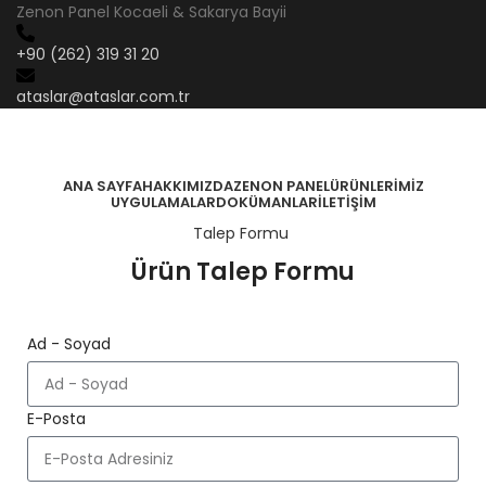
Zenon Panel Kocaeli & Sakarya Bayii
+90 (262) 319 31 20
ataslar@ataslar.com.tr
ANA SAYFA
HAKKIMIZDA
ZENON PANEL
ÜRÜNLERIMIZ
UYGULAMALAR
DOKÜMANLAR
İLETIŞIM
Talep Formu
Ürün Talep Formu
Ad - Soyad
E-Posta